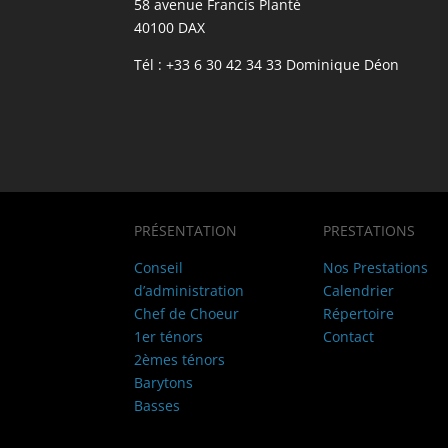
58 avenue Francis Planté
40100 DAX
Tél : +33 6 30 42 34 33 Dominique Déon
PRÉSENTATION
PRESTATIONS
Conseil
Nos Prestations
d’administration
Calendrier
Chef de Choeur
Répertoire
1er ténors
Contact
2èmes ténors
Barytons
Basses