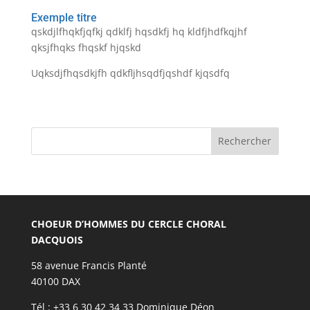
Exemple titre
qskdjlfhqkfjqfkj qdklfj hqsdkfj hq kldfjhdfkqjhf
qksjfhqks fhqskf hjqskd
Uqksdjfhqsdkjfh qdkfljhsqdfjqshdf kjqsdfq
Rechercher
CHOEUR D’HOMMES DU CERCLE CHORAL
DACQUOIS
58 avenue Francis Planté
40100 DAX
Tél : +33 6 30 42 34 33 Dominique Déon